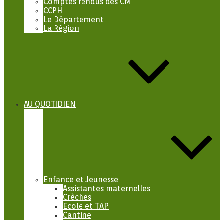
Comptes rendus des CM
CCPH
Le Département
La Région
AU QUOTIDIEN
Enfance et Jeunesse
Assistantes maternelles
Crèches
Ecole et TAP
Cantine