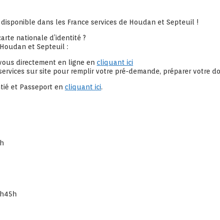
ommune
urg
 disponible dans les France services de Houdan et Septeuil !
arte nationale d’identité ?
 Houdan et Septeuil :
vous directement en ligne en
cliquant ici
ervices sur site pour remplir votre pré-demande, préparer votre d
tié et Passeport en
cliquant ici
.
7h
6h45h