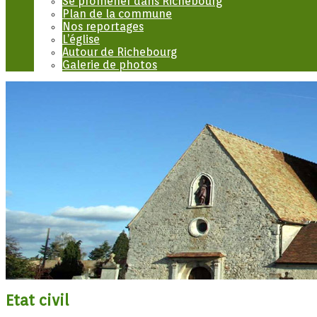
Se promener dans Richebourg
Plan de la commune
Nos reportages
L’église
Autour de Richebourg
Galerie de photos
Etat civil