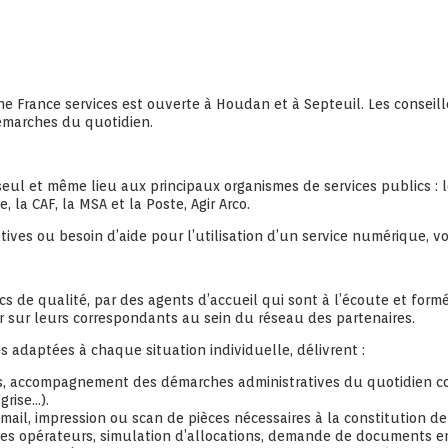
une France services est ouverte à Houdan et à Septeuil. Les consei
marches du quotidien.
l et même lieu aux principaux organismes de services publics : le mi
, la CAF, la MSA et la Poste, Agir Arco.
ives ou besoin d’aide pour l’utilisation d’un service numérique, 
ics de qualité, par des agents d’accueil qui sont à l’écoute et for
 sur leurs correspondants au sein du réseau des partenaires.
s adaptées à chaque situation individuelle, délivrent :
s, accompagnement des démarches administratives du quotidien c
grise…).
, impression ou scan de pièces nécessaires à la constitution de d
des opérateurs, simulation d’allocations, demande de documents en